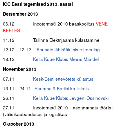
ICC Eesti tegemised 2013. aastal
.
Detsember 2013
06.12 Incoterms® 2010 baaskoolitus
VENE
KEELES
11.12 Tallinna Elektrijaama külastamine
12.12 – 13.12
Tõhusate läbirääkimiste treening
18.12
Kella Kuue Klubis Meelis Mandel
.
November 2013
07.11
Kesk-Eesti ettevõtete külastus
13.11 – 24.11
Panama & Kariibi kruiisireis
26.11
Kella Kuue Klubis Jevgeni Ossinovski
27.11
Incoterms® 2010 – asendamatu tööriist
(välis)kaubanduses ja logistikas
Oktoober 2013