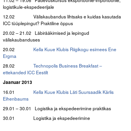
11.02 – 19.06 Pädevuskursus eksportöörile-importöörile,
logistikule-ekspedeerijale
12.02 Väliskaubandus lihtsaks e kuidas kasutada
ICC tüüplepingut? Praktiline õppus
20.02 – 21.02 Läbirääkimised ja lepingud
väliskaubanduses
20.02
Kella Kuue Klubis Riigikogu esimees Ene
Ergma
28.02
Technopolis Business Breakfast –
ettekanded ICC Eestilt
.
Jaanuar 2013
16.01
Kella Kuue Klubis Läti Suursaadik Kārlis
Eihenbaums
29.01 – 30.01 Logistika ja ekspedeerimine praktikas
30.01 Logistika ja ekspedeerimine
.