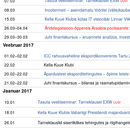
Tasuta veebiseminar: Tarneklausel EXW
07.03
UUS!
08.03
Incoterms® – asendamatu tööriist (välis)kauba
15.03
Kella Kuue Klubis külas IT visionäär Linnar Vii
26.03–04.04
Äridelegatsioon-õppereis Araabia poolsaarel
29.03–30.03
Juhi finantskursus – aruannete analüüs, inves
Veebruar 2017
01.02–02.02
ICC rahvusvaheline ekspordikonverents Tartu
22.02
Kella Kuue Klubi
20.02–22.02
Äpardustest eksporditehingutes – õpime teis
21.02–22.02
Juhi finantskursus – bilanss ja raamatupidami
Jaanuar 2017
Tasuta veebiseminar: Tarneklausel EXW
10.01
UUS!
18.01
Kella Kuue Klubis Vabariigi Presidendi majandusnõ
26.01
Tarneklauslid siseriiklikes tehingutes ja riigihanget