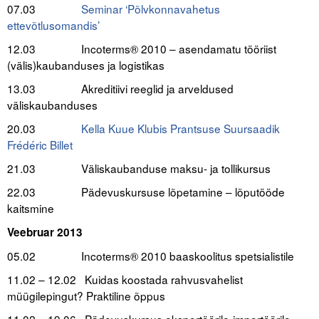
07.03
Seminar ‘Põlvkonnavahetus
ettevõtlusomandis’
12.03 Incoterms® 2010 – asendamatu tööriist
(välis)kaubanduses ja logistikas
13.03 Akreditiivi reeglid ja arveldused
väliskaubanduses
20.03
Kella Kuue Klubis Prantsuse Suursaadik
Frédéric Billet
21.03 Väliskaubanduse maksu- ja tollikursus
22.03 Pädevuskursuse lõpetamine – lõputööde
kaitsmine
.
Veebruar 2013
05.02 Incoterms® 2010 baaskoolitus spetsialistile
11.02 – 12.02 Kuidas koostada rahvusvahelist
müügilepingut? Praktiline õppus