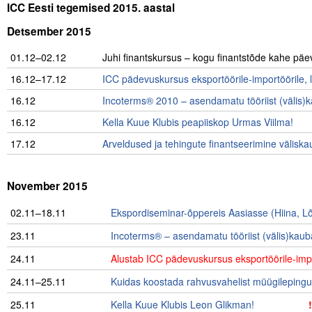
ICC Eesti tegemised 2015. aastal
Detsember 2015
01.12–02.12
……
Juhi finantskursus – kogu finantstõde kahe päe
16.12–17.12
ICC pädevuskursus eksportöörile-importöörile, l
16.12
Incoterms® 2010 – asendamatu tööriist (välis)k
16.12
Kella Kuue Klubis peapiiskop Urmas Viilma!
……
17.12
Arveldused ja tehingute finantseerimine välis
.
November 2015
02.11–18.11
………
Ekspordiseminar-õppereis Aasiasse (Hiina, 
23.11
Incoterms® – asendamatu tööriist (välis)kaub
24.11
Alustab ICC pädevuskursus eksportöörile-impor
24.11–25.11
Kuidas koostada rahvusvahelist müügilepingut
25.11
Kella Kuue Klubis Leon Glikman!
……………..
!