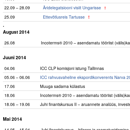
22.09 – 28.09
Äridelegatsiooni visiit Ungarisse
!
25.09
Ettevõtlusreis Tartusse
!
.
August 2014
26.08
……………
Incoterms® 2010 – asendamatu tööriist (välis)ka
.
Juuni 2014
04.06
ICC CLP komisjoni istung Tallinnas
05.06 – 06.06
ICC rahvusvaheline ekspordikonverents Narva 2
17.06
Muuga sadama külastus
18.06
Incoterms® 2010 – asendamatu tööriist (välis)ka
18.06 – 19.06
Juhi finantskursus II – aruannete analüüs, inves
.
Mai 2014
14.05 – 15.04
Juhi finantskursus – bilanss ja raamatupidamine