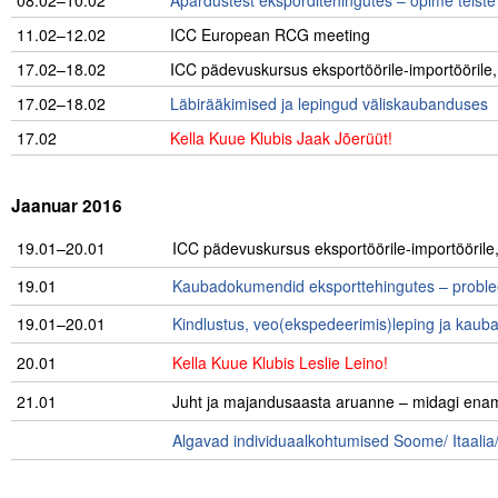
08.02–10.02
Äpardustest eksporditehingutes – õpime teis
11.02–12.02
ICC European RCG meeting
17.02–18.02
ICC pädevuskursus eksportöörile-importöörile, 
17.02–18.02
Läbirääkimised ja lepingud väliskaubanduses
17.02
Kella Kuue Klubis Jaak Jõerüüt!
Jaanuar 2016
19.01–20.01
ICC pädevuskursus eksportöörile-importöörile, 
19.01
Kaubadokumendid eksporttehingutes – probl
19.01–20.01
Kindlustus, veo(ekspedeerimis)leping ja kau
20.01
Kella Kuue Klubis Leslie Leino!
21.01
Juht ja majandusaasta aruanne – midagi enamat 
Algavad individuaalkohtumised Soome/ Itaalia/