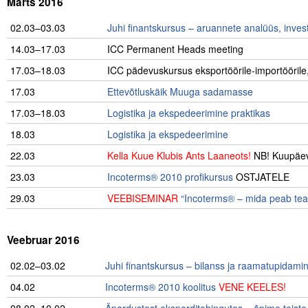
Märts 2016
02.03–03.03
Juhi finantskursus – aruannete analüüs, inve
14.03–17.03
ICC Permanent Heads meeting
17.03–18.03
ICC pädevuskursus eksportöörile-importöörile,
17.03
Ettevõtluskäik Muuga sadamasse
17.03–18.03
Logistika ja ekspedeerimine praktikas
18.03
Logistika ja ekspedeerimine
22.03
Kella Kuue Klubis Ants Laaneots!
NB! Kuupäev
23.03
Incoterms® 2010 profikursus
O
STJATELE
29.03
VEEBISEMINAR
“Incoterms® – mida peab tead
Veebruar 2016
02.02–03.02
Juhi finantskursus – bilanss ja raamatupidami
04.02
Incoterms® 2010 koolitus
VENE KEELES!