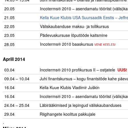
20.05
Incoterms® 2010 – asendamatu tööriist (välis)ka
21.05
………..
Kella Kuue Klubis USA Suursaadik Eestis – Jeffre
22.05
Väliskaubanduse maksu- ja tollikursus
23.05
..
Pädevuskursuse lõputööde kaitsmine
Incoterms® 2010 baaskursus
28.05
VENE KEELES
!
.
Aprill 2014
03.04
Incoterms® 2010 profikursus II – ostjatele
UUS
!
09.04 – 10.04
Juhi finantskursus – kogu finantstõde kahe päev
16.04
Kella Kuue Klubis Vladimir Juškin
16.04
Incoterms® 2010 – asendamatu tööriist (välis)ka
24.04 – 25.04
Läbirääkimised ja lepingud väliskaubanduses
…
29.04
Riigihangete koolitus pakkujale
.