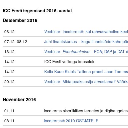
ICC Eesti tegemised 2016. aastal
Detsember 2016
06.12
Veebinar: Incoterms® kui rahvusvaheline keel
07.12–08.12
Juhi finantskursus – kogu finantstõde kahe p
13.12
Veebinar:
Peentuunimine
– FCA; DAP ja DAT d
14.12
ICC Eesti volikogu koosolek
14.12
Kella Kuue Klubis Tallinna praost Jaan Tamms
20.12
Veebinar: Mida peaks ostja arvestama? Väärk
November 2016
01.11
Incoterms siseriiklikes tarnetes ja riigihange
08.11
Incoterms® 2010 OSTJATELE