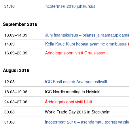
31.10
Incoterms® 2010 juhikursus
September 2016
13.09–14.09
Juhi finantskursus – bilanss ja raamatupidam
14.09
Kella Kuue Klubi hooaja avamine omnibussis
16.09–23.09
Äridelegatsiooni visiit Gruusiasse
August 2016
12.08
ICC Eesti osaleb Arvamusfestivalil
18.08–19.08
ICC Nordic meeting in Helsinki
24.08–27.08
Äridelegatsiooni visiit Lätti
30.08
World Trade Day 2016 in Stockholm
31.08
Incoterms® 2010 – asendamatu tööriist välisk