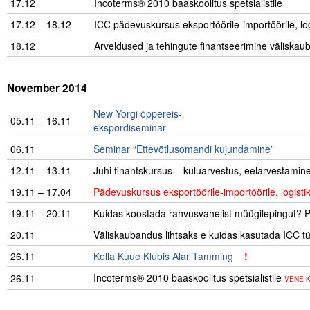
17.12
Incoterms® 2010 baaskoolitus spetsialistile
17.12 – 18.12
ICC pädevuskursus eksportöörile-importöörile, log
18.12
Arveldused ja tehingute finantseerimine väliska
.
November 2014
New Yorgi õppereis-
05.11 – 16.11
ekspordiseminar
……………………………………
06.11
…………….
Seminar “Ettevõtlusomandi kujundamine”
12.11 – 13.11
Juhi finantskursus – kuluarvestus, eelarvestamin
19.11 – 17.04
Pädevuskursus eksportöörile-importöörile, logisti
19.11 – 20.11
Kuidas koostada rahvusvahelist müügilepingut? P
20.11
Väliskaubandus lihtsaks e kuidas kasutada ICC tü
26.11
Kella Kuue Klubis Alar Tamming
!
Incoterms® 2010 baaskoolitus spetsialistile
26.11
VENE 
.