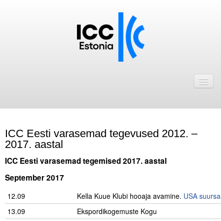
Avaleht
Uudised
Liikmed
ICC Eesti varasemad tegevused 2012. –
ICC Eesti liikmebaas
2017. aastal
Liikmete pakkumised
ICC Eesti varasemad tegemised 2017. aastal
September 2017
Astu ICC Eesti liikmeks!
12.09
Kella Kuue Klubi hooaja avamine.
USA suursaa
Kalender
13.09
Ekspordikogemuste Kogu
ICC Eesti