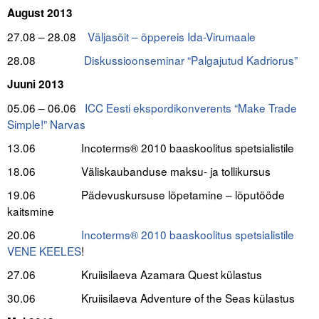
August 2013
27.08 – 28.08
Väljasõit – õppereis Ida-Virumaale
28.08
Diskussioonseminar “Palgajutud Kadriorus”
Juuni 2013
05.06 – 06.06
ICC Eesti ekspordikonverents “Make Trade
Simple!” Narvas
13.06
Incoterms® 2010 baaskoolitus spetsialistile
18.06
Väliskaubanduse maksu- ja tollikursus
19.06 Pädevuskursuse lõpetamine – lõputööde
kaitsmine
20.06
Incoterms® 2010 baaskoolitus spetsialistile
VENE KEELES
!
27.06 Kruiisilaeva Azamara Quest külastus
30.06 Kruiisilaeva Adventure of the Seas külastus