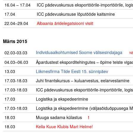
16.04 – 17.04
ICC pädevuskursus eksportöörile-importöörile, logi
17.04
ICC pädevuskursuse lõputööde kaitsmine
22.04–29.04
.
Albaania äridelegatsiooni visiit
.
Märts 2015
Individuaalkohtumised Soome välisesindajaga
02.03-03.03
NB
04.03–06.03
…
Äpardustest eksporditehingutes – õpime teiste vi
13.03
Liikmesfirma Tilde Eesti 15. sünnipäev
17.03-18.03
Juhi finantskursus – kuluarvestus, eelarvestamine
17.03-18.03
ICC pädevuskursus eksportöörile-importöörile, logi
17.03
Logistika ja ekspedeerimine
17.03-18.03
Logistika ja ekspedeerimine (väljasõiduõppusega
18.03
Muuga sadama külastus
!
18.03
Kella Kuue Klubis Mart Helme!
…………………………