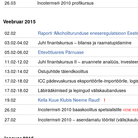
26.03
Incoterms® 2010 profikursus
.
Veebruar 2015
02.02
Raporti ‘Alkoholiturunduse eneseregulatsioon Eesti
03.02-04.02
Juhi finantskursus – bilanss ja raamatupidamine
05.02-06.02
..
Ettevõtlusreis Pärnusse
11.02-12.02
Juhi finantskursus II – aruannete analüüs, investe
13.02-14.02
Ostujuhtide täiendkoolitus
17.02-18.02
ICC pädevuskursus eksportöörile-importöörile, logi
17.02-18.02
Läbirääkimised ja lepingud väliskaubanduses
19.02
Kella Kuue Klubis Neeme Raud!
!
…………………
Incoterms® 2010 baaskoolitus spetsialistile
26.02
VENE KE
27.02
Incoterms® 2010 – asendamatu tööriist (välis)kauba
.