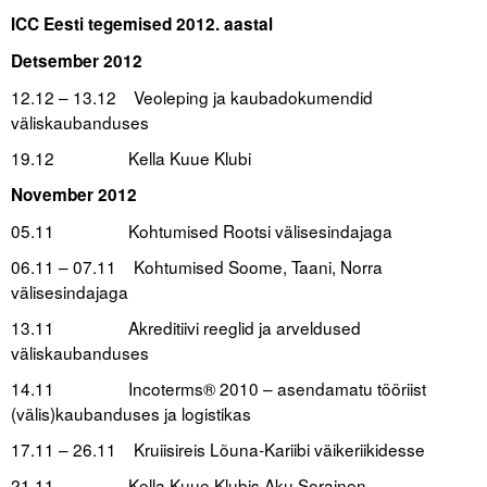
ICC Eesti tegemised 2012. aastal
Detsember 2012
12.12 – 13.12 Veoleping ja kaubadokumendid
väliskaubanduses
19.12 Kella Kuue Klubi
.
November 2012
05.11 Kohtumised Rootsi välisesindajaga
06.11 – 07.11 Kohtumised Soome, Taani, Norra
välisesindajaga
13.11 Akreditiivi reeglid ja arveldused
väliskaubanduses
14.11 Incoterms® 2010 – asendamatu tööriist
(välis)kaubanduses ja logistikas
17.11 – 26.11 Kruiisireis Lõuna-Kariibi väikeriikidesse
21.11 Kella Kuue Klubis Aku Sorainen
.