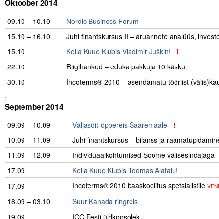
Oktoober 2014
09.10 – 10.10
Nordic Business Forum
15.10 – 16.10
Juhi finantskursus II – aruannete analüüs, inves
15.10
…………….
Kella Kuue Klubis Vladimir Juškin!
!
22.10
Riigihanked – eduka pakkuja 10 käsku
30.10
Incoterms® 2010 – asendamatu tööriist (välis)kau
.
September 2014
09.09 – 10.09
Väljasõit-õppereis Saaremaale
!
10.09 – 11.09
Juhi finantskursus – bilanss ja raamatupidamin
11.09 – 12.09
Individuaalkohtumised Soome välisesindajaga
17.09
Kella Kuue Klubis Toomas Alatalu!
Incoterms® 2010 baaskoolitus spetsialistile
17.09
VEN
18.09 – 03.10
Suur Kanada ringreis
19.09
…………….
ICC Eesti üldkoosolek