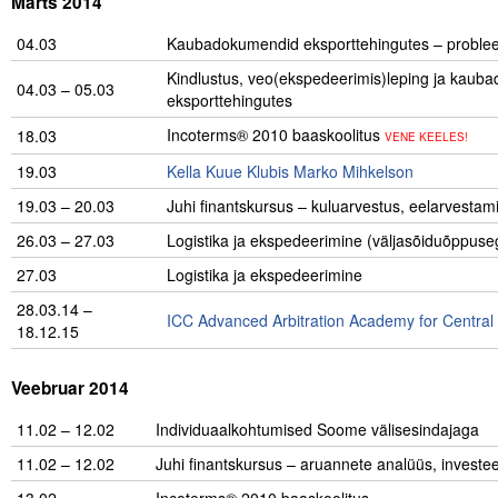
Märts 2014
04.03
Kaubadokumendid eksporttehingutes – proble
Kindlustus, veo(ekspedeerimis)leping ja kaub
04.03 – 05.03
eksporttehingutes
………………..
Incoterms® 2010 baaskoolitus
18.03
VENE KEELES!
19.03
Kella Kuue Klubis Marko Mihkelson
19.03 – 20.03
Juhi finantskursus – kuluarvestus, eelarvestam
26.03 – 27.03
Logistika ja ekspedeerimine (väljasõiduõppu
27.03
Logistika ja ekspedeerimine
28.03.14 –
ICC Advanced Arbitration Academy for Central
18.12.15
.
Veebruar 2014
11.02 – 12.02
….
Individuaalkohtumised Soome välisesindajaga
11.02 – 12.02
Juhi finantskursus – aruannete analüüs, investe