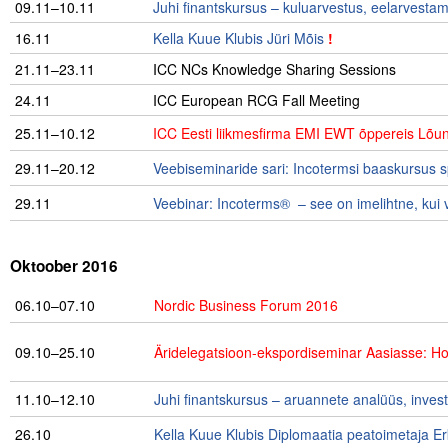
09.11–10.11
Juhi finantskursus – kuluarvestus, eelarvesta
16.11
Kella Kuue Klubis Jüri Mõis
!
21.11–23.11
ICC NCs Knowledge Sharing Sessions
24.11
ICC European RCG Fall Meeting
25.11–10.12
ICC Eesti liikmesfirma EMI EWT õppereis Lõ
29.11–20.12
Veebiseminaride sari: Incotermsi baaskursus spe
29.11
Veebinar: Incoterms® – see on imelihtne, kui 
Oktoober 2016
06.10–07.10
Nordic Business Forum 2016
09.10–25.10
Äridelegatsioon-ekspordiseminar Aasiasse: H
11.10–12.10
Juhi finantskursus – aruannete analüüs, inves
26.10
Kella Kuue Klubis Diplomaatia peatoimetaja Er