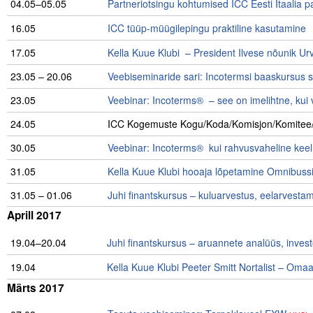
04.05–05.05
Partneriotsingu kohtumised ICC Eesti Itaalia p
Liitu meililistiga
16.05
ICC tüüp-müügilepingu praktiline kasutamine
Oskusteave
17.05
Kella Kuue Klubi – President Ilvese nõunik Ur
Incoterms® 2020
23.05 – 20.06
Veebiseminaride sari: Incotermsi baaskursus sp
Abimaterjalid
23.05
Veebinar: Incoterms® – see on imelihtne, kui 
24.05
ICC Kogemuste Kogu/Koda/Komisjon/Komitee/
Projektid
30.05
Veebinar: Incoterms® kui rahvusvaheline keel
31.05
Kella Kuue Klubi hooaja lõpetamine Omnibuss
31.05 – 01.06
Juhi finantskursus – kuluarvestus, eelarvesta
Aprill 2017
19.04–20.04
Juhi finantskursus – aruannete analüüs, inves
19.04
Kella Kuue Klubi Peeter Smitt Nortalist – Oma
Märts 2017