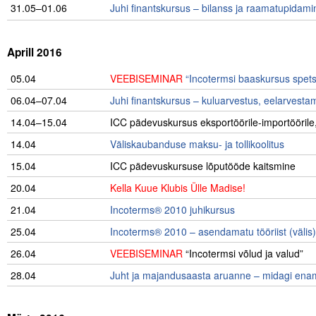
31.05–01.06
Juhi finantskursus – bilanss ja raamatupidami
Aprill 2016
05.04
VEEBISEMINAR
“Incotermsi baaskursus spetsia
06.04–07.04
Juhi finantskursus – kuluarvestus, eelarvesta
14.04–15.04
ICC pädevuskursus eksportöörile-importöörile,
14.04
Väliskaubanduse maksu- ja tollikoolitus
15.04
ICC pädevuskursuse lõputööde kaitsmine
20.04
Kella Kuue Klubis Ülle Madise!
21.04
Incoterms® 2010 juhikursus
25.04
Incoterms® 2010 – asendamatu tööriist (välis)
26.04
VEEBISEMINAR
“Incotermsi võlud ja valud”
28.04
Juht ja majandusaasta aruanne – midagi enamat