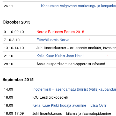
26.11
Kohtumine Valgevene marketingi- ja konjunkt
.
Oktoober 2015
01.10-02.10
..
Nordic Business Forum 2015
7.10-8.10
Ettevõtlusreis Narva
……………
!
13.10-14.10
Juhi finantskursus – aruannete analüüs, investe
21.10
Kella Kuue Klubis Jaan Hein!
……………….
!
28.10
Aasia ekspordiseminari-õppereisi infotund
.
September 2015
14.09
Incoterms® – asendamatu tööriist (välis)kaubanduse
16.09
ICC Eesti üldkoosolek
16.09
Kella Kuue Klubi hooaja avamine – Liisa Oviir!
16.09-17.09
Juhi finantskursus – bilanss ja raamatupidamine