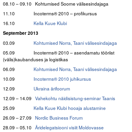
08.10 – 09.10
Kohtumised Soome välisesindajaga
11.10
Incoterms® 2010 – profikursus
16.10
Kella Kuue Klubi
September 2013
03.09
Kohtumised Norra, Taani välisesindajaga
05.09 Incoterms® 2010 – asendamatu tööriist
(välis)kaubanduses ja logistikas
06.09
Kohtumised Norra, Taani välisesindajaga
10.09
Incoterms® 2010 juhikursus
12.09
Ukraina ärifoorum
12.09 – 14.09
Vahekohtu näidisistung-seminar Taanis
25.09
Kella Kuue Klubi hooaja alustamine
26.09 – 27.09
Nordic Business Forum
28.09 – 05.10
Äridelegatsiooni visiit Moldovasse