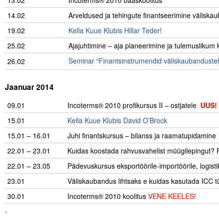
13.02
Incoterms® 2010 baaskoolitus
14.02
Arveldused ja tehingute finantseerimine välisk
19.02
Kella Kuue Klubis Hillar Teder!
25.02
Ajajuhtimine – aja planeerimine ja tulemuslikum
Seminar “Finantsinstrumendid väliskaubandusteh
26.02
.
Jaanuar 2014
09.01
…………..
Incoterms® 2010 profikursus II – ostjatele
UUS
!
15.01
Kella Kuue Klubis David O’Brock
15.01 – 16.01
Juhi finantskursus – bilanss ja raamatupidamine
22.01 – 23.01
Kuidas koostada rahvusvahelist müügilepingut? P
22.01 – 23.05
Pädevuskursus eksportöörile-importöörile, logisti
23.01
Väliskaubandus lihtsaks e kuidas kasutada ICC t
30.01
Incoterms® 2010 koolitus
VENE KEELES!
.