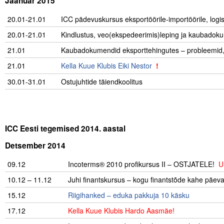
Jaanuar 2015
20.01-21.01
….
ICC pädevuskursus eksportöörile-importöörile, logis
20.01-21.01
Kindlustus, veo(ekspedeerimis)leping ja kaubadok
21.01
…….
Kaubadokumendid eksporttehingutes – probleemid
21.01
Kella Kuue Klubis
Eiki Nestor
!
………………………
30.01-31.01
..
Ostujuhtide täiendkoolitus
.
ICC Eesti tegemised 2014. aastal
Detsember 2014
09.12
Incoterms® 2010 profikursus II – OSTJATELE!
U
10.12 – 11.12
Juhi finantskursus – kogu finantstõde kahe päev
15.12
………….
Riigihanked – eduka pakkuja 10 käsku
17.12
Kella Kuue Klubis Hardo Aasmäe!
…………………