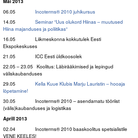
Mai 2013
06.05
Incoterms® 2010 juhikursus
14.05
Seminar “Uus olukord Hiinas – muutused
Hiina majanduses ja poliitikas
“
16.05 Liikmeskonna kokkutulek Eesti
Ekspokeskuses
21.05 ICC Eesti üldkoosolek
22.05 – 23.05 Koolitus: Läbirääkimised ja lepingud
väliskaubanduses
29.05
Kella Kuue Klubis Marju Lauristin – hooaja
lõpetamine!
30.05 Incoterms® 2010 – asendamatu tööriist
(välis)kaubanduses ja logistikas
.
Aprill 2013
02.04 Incoterms® 2010 baaskoolitus spetsialistile
VENE KEELES
!