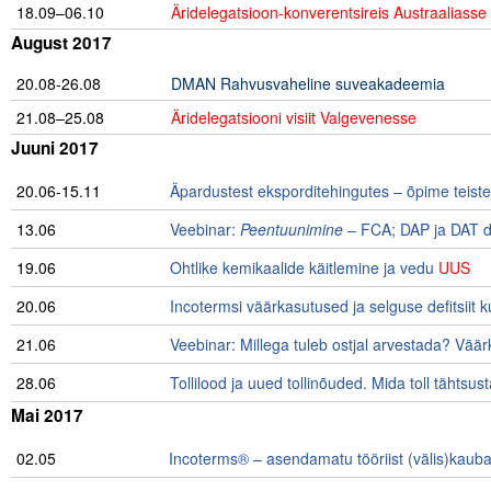
18.09–06.10
Äridelegatsioon-konverentsireis Austraaliasse
August 2017
Tegevused
20.08-26.08
DMAN Rahvusvaheline suveakadeemia
Publikatsioonid
21.08–25.08
Äridelegatsiooni visiit Valgevenesse
Arvamus
Juuni 2017
Viidad
20.06-15.11
Äpardustest eksporditehingutes – õpime teiste
13.06
Veebinar:
Peentuunimine
– FCA; DAP ja DAT d
ICC WBO
19.06
Ohtlike kemikaalide käitlemine ja vedu
UUS
ICC komisjonid
20.06
Incotermsi väärkasutused ja selguse defitsiit k
Digiraamatukogu
21.06
Veebinar: Millega tuleb ostjal arvestada? Väär
Juhendid ja väljaanded
28.06
Tollilood ja uued tollinõuded. Mida toll tähtsu
Videod
Mai 2017
02.05
Incoterms® – asendamatu tööriist (välis)kauba
Kontakt