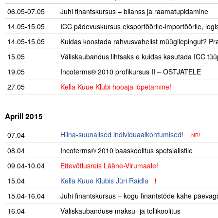
06.05-07.05
..
Juhi finantskursus – bilanss ja raamatupidamine
14.05-15.05
ICC pädevuskursus eksportöörile-importöörile, logis
14.05-15.05
Kuidas koostada rahvusvahelist müügilepingut? Pra
15.05
Väliskaubandus lihtsaks e kuidas kasutada ICC tüü
19.05
Incoterms® 2010 profikursus II – OSTJATELE
27.05
Kella Kuue Klubi hooaja lõpetamine!
.
Aprill 2015
Hiina-suunalised individuaalkohtumised!
07.04
NB!
08.04
Incoterms® 2010 baaskoolitus spetsialistile
09.04-10.04
Ettevõtlusreis Lääne-Virumaale!
15.04
………….
Kella Kuue Klubis Jüri Raidla
!
………………………
15.04-16.04
Juhi finantskursus – kogu finantstõde kahe päevag
16.04
Väliskaubanduse maksu- ja tollikoolitus